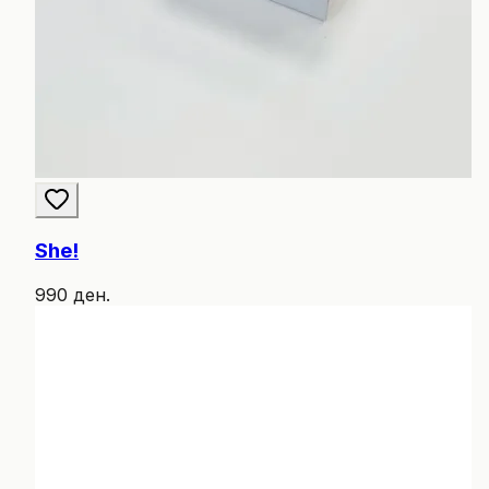
She!
990 ден.