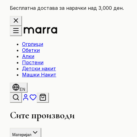
Бесплатна достава за нарачки над 3,000 ден.
Огрлици
Обетки
Алки
Прстени
Детски накит
Машки Накит
EN
Сите производи
Материјал