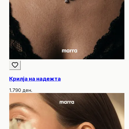
Крилја на надежта
1.790 ден.