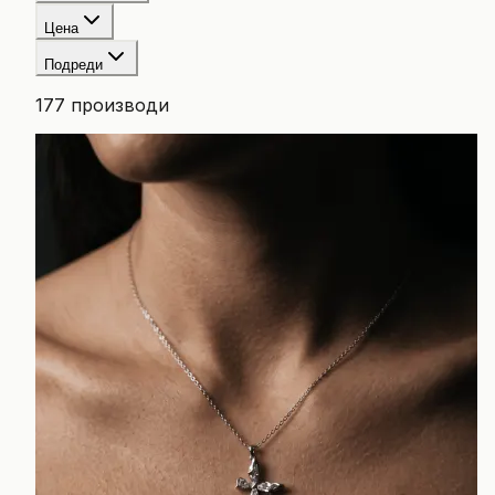
Цена
Подреди
177
производи