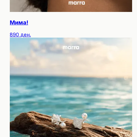
Мима!
890 ден.