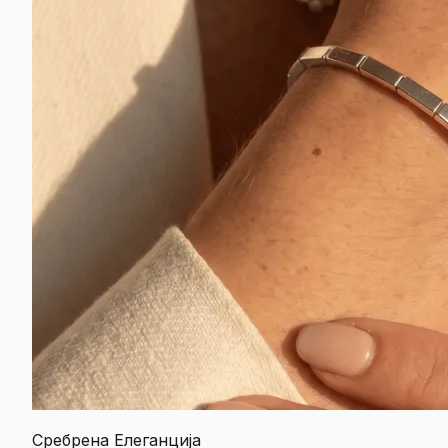
Сребрена Елеганција