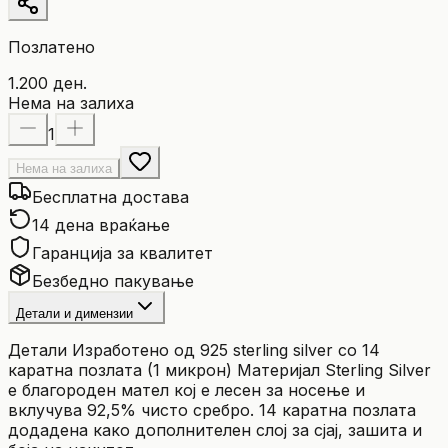
Позлатено
1.200 ден.
Нема на залиха
1
Нема на залиха
Бесплатна достава
14 дена враќање
Гаранција за квалитет
Безбедно пакување
Детали и димензии
Детали Изработено од 925 sterling silver со 14
каратна позлата (1 микрон) Материјал Sterling Silver
е благороден мател кој е лесен за носење и
вклучува 92,5% чисто сребро. 14 каратна позлата
додадена како дополнителен слој за сјај, зашита и