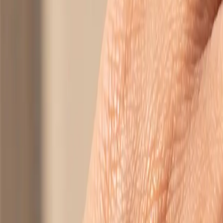
Обетки
Купувај