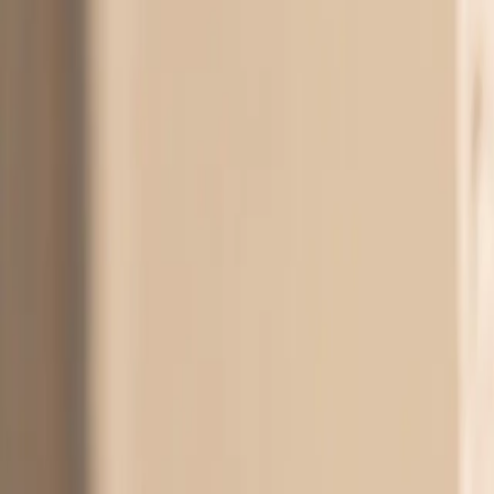
Алки
Купувај