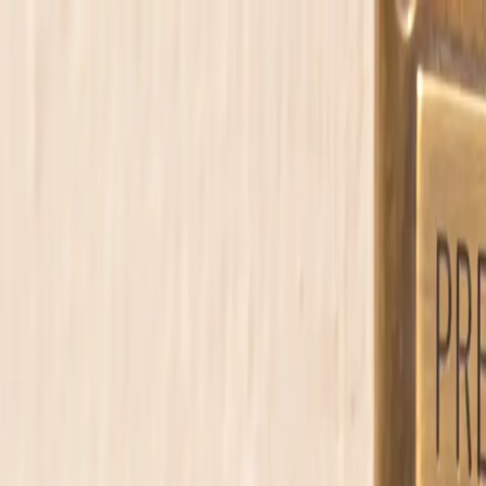
ој ќе посегнувате секој ден.