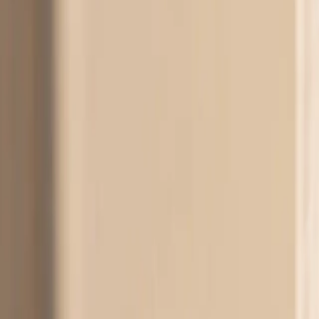
Купувај
Колекции
Избрани колекции