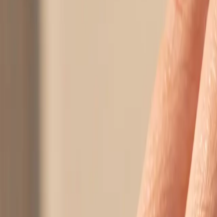
Прстени
Купувај