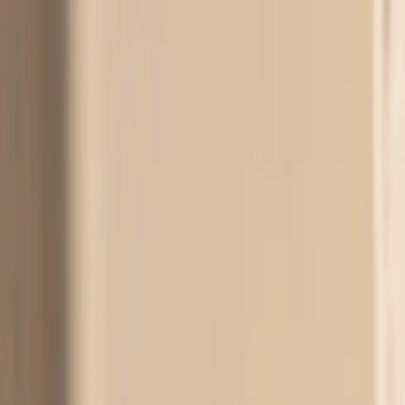
Бесплатна достава за нарачки над 3,000 ден.
Огрлици
Обетки
Алки
Прстени
Детски накит
Машки Накит
EN
Накит за секој ден
Премиум материјали, безвременски дизајн. Накит по к