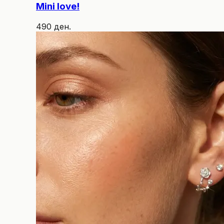
Mini love!
490 ден.