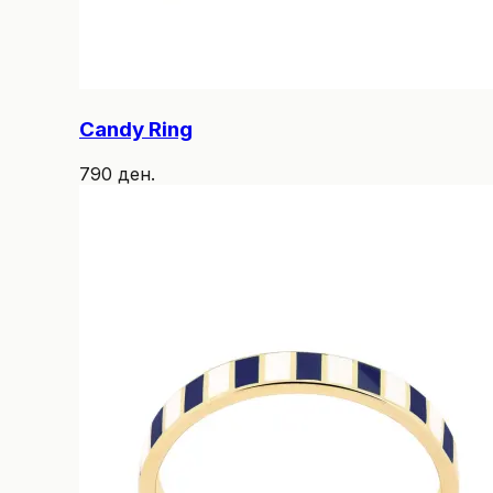
Candy Ring
790 ден.