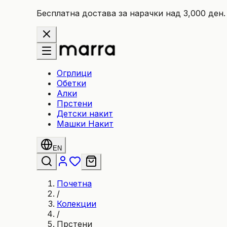
Бесплатна достава за нарачки над 3,000 ден.
Огрлици
Обетки
Алки
Прстени
Детски накит
Машки Накит
EN
Почетна
/
Колекции
/
Прстени