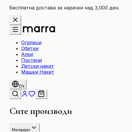
Бесплатна достава за нарачки над 3,000 ден.
Огрлици
Обетки
Алки
Прстени
Детски накит
Машки Накит
EN
Сите производи
Материјал