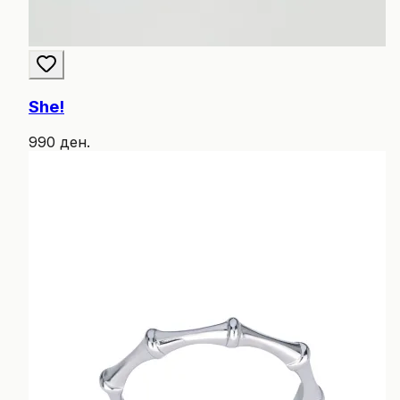
She!
990 ден.