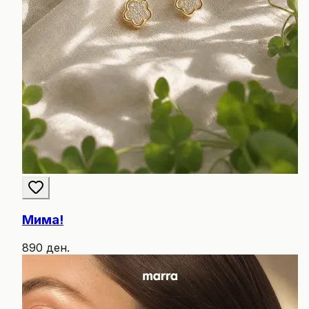
Мима!
890 ден.