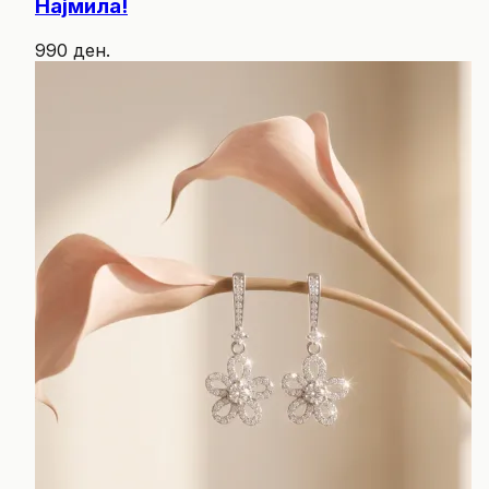
Најмила!
990 ден.