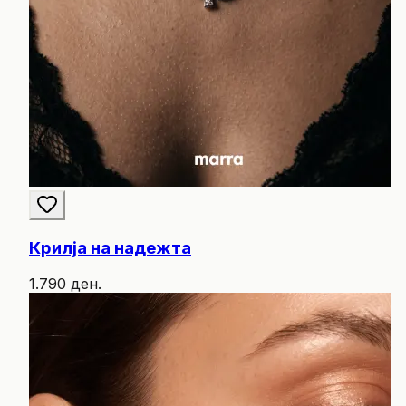
Крилја на надежта
1.790 ден.