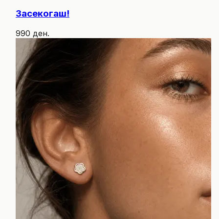
Засекогаш!
990 ден.