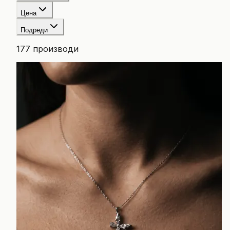
Цена
Подреди
177
производи