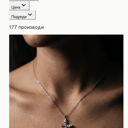
Цена
Подреди
177
производи