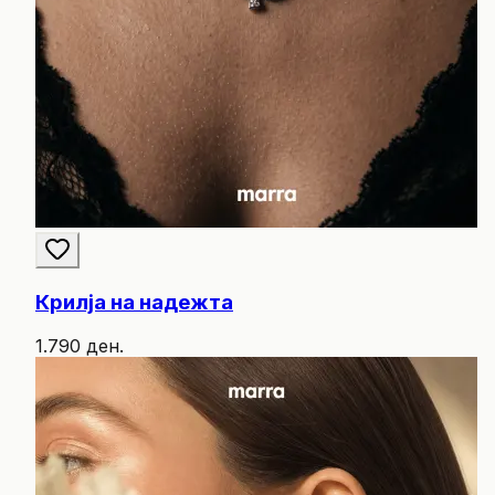
Крилја на надежта
1.790 ден.