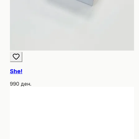
She!
990 ден.