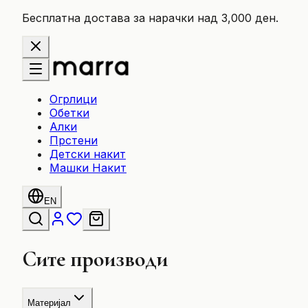
Бесплатна достава за нарачки над 3,000 ден.
Огрлици
Обетки
Алки
Прстени
Детски накит
Машки Накит
EN
Сите производи
Материјал