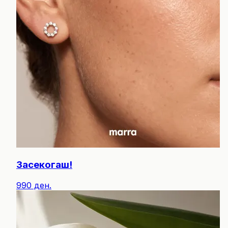
Засекогаш!
990 ден.