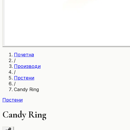
Почетна
/
Производи
/
Прстени
/
Candy Ring
Прстени
Candy Ring