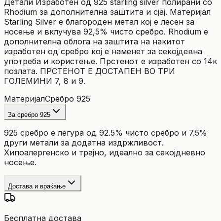
Детали Изработен од 925 starling silver полирани со
Rhodium за дополнителна заштита и сјај. Материјал
Starling Silver е благороден метал кој е лесен за
носење и вклучува 92,5% чисто сребро. Rhodium е
дополнителна облога на заштита на накитот
изработен од сребро кој е наменет за секојдевна
употреба и користење. Прстенот е изработен со 14к
позлата. ПРСТЕНОТ Е ДОСТАПЕН ВО ТРИ
ГОЛЕМИНИ 7, 8 и 9.
Материјал
Сребро 925
За сребро 925
925 сребро е легура од 92.5% чисто сребро и 7.5%
други метали за додатна издржливост.
Хипоалергенско и трајно, идеално за секојдневно
носење.
Достава и враќање
Бесплатна достава