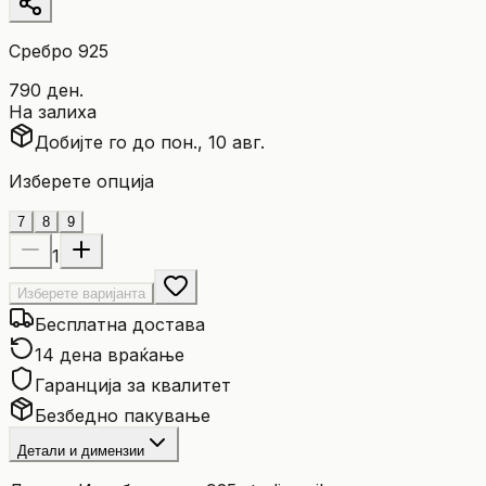
Сребро 925
790 ден.
На залиха
Добијте го до пон., 10 авг.
Изберете опција
7
8
9
1
Изберете варијанта
Бесплатна достава
14 дена враќање
Гаранција за квалитет
Безбедно пакување
Детали и димензии