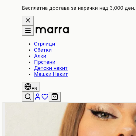
Бесплатна достава за нарачки над 3,000 ден.
Огрлици
Обетки
Алки
Прстени
Детски накит
Машки Накит
EN