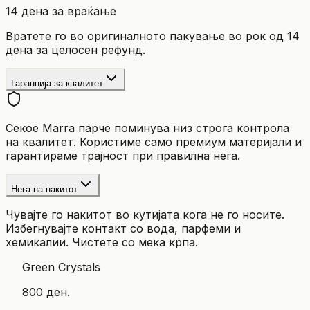
14 дена за враќање
Вратете го во оригиналното пакување во рок од 14
дена за целосен рефунд.
Гаранција за квалитет
Секое Marra парче поминува низ строга контрола
на квалитет. Користиме само премиум материјали и
гарантираме трајност при правилна нега.
Нега на накитот
Чувајте го накитот во кутијата кога не го носите.
Избегнувајте контакт со вода, парфеми и
хемикалии. Чистете со мека крпа.
Green Crystals
800 ден.