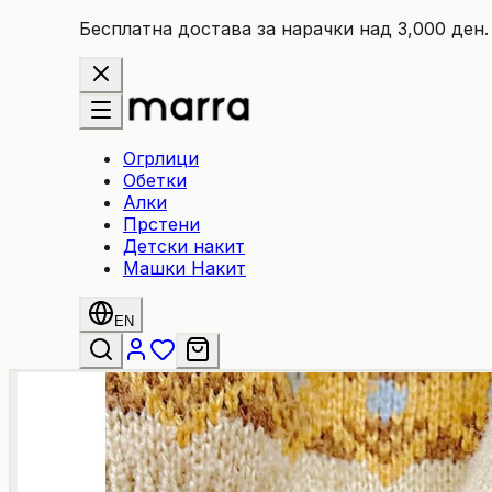
Бесплатна достава за нарачки над 3,000 ден.
Огрлици
Обетки
Алки
Прстени
Детски накит
Машки Накит
EN