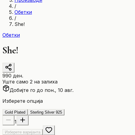
Производи
/
Обетки
/
She!
Обетки
She!
990 ден.
Уште само 2 на залиха
Добијте го до пон., 10 авг.
Изберете опција
Gold Plated
Sterling Silver 925
1
Изберете варијанта