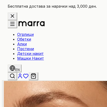
Бесплатна достава за нарачки над 3,000 ден.
Огрлици
Обетки
Алки
Прстени
Детски накит
Машки Накит
EN