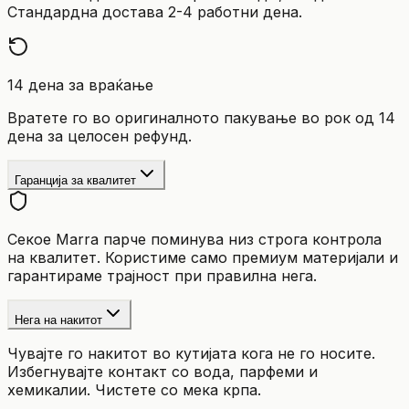
Стандардна достава 2-4 работни дена.
14 дена за враќање
Вратете го во оригиналното пакување во рок од 14
дена за целосен рефунд.
Гаранција за квалитет
Секое Marra парче поминува низ строга контрола
на квалитет. Користиме само премиум материјали и
гарантираме трајност при правилна нега.
Нега на накитот
Чувајте го накитот во кутијата кога не го носите.
Избегнувајте контакт со вода, парфеми и
хемикалии. Чистете со мека крпа.