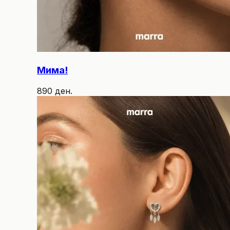
Мима!
890 ден.