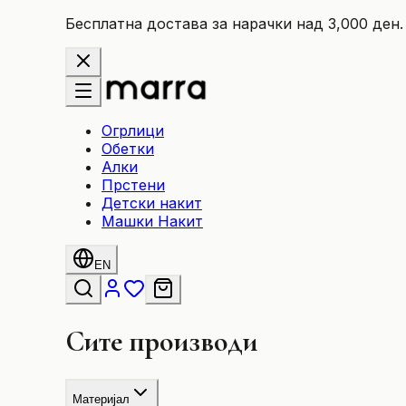
Бесплатна достава за нарачки над 3,000 ден.
Огрлици
Обетки
Алки
Прстени
Детски накит
Машки Накит
EN
Сите производи
Материјал