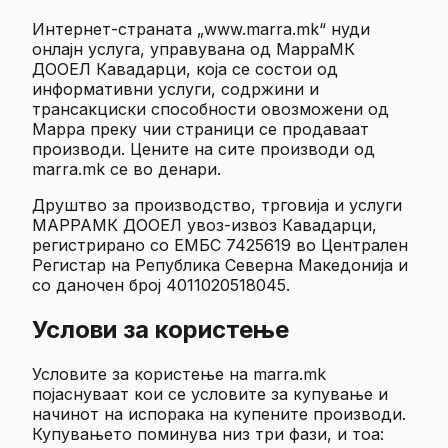
Интернет-страната „www.marra.mk“ нуди
онлајн услуга, управувана од МарраМК
ДООЕЛ Кавадарци, која се состои од
информативни услуги, содржини и
трансакциски способности овозможени од
Марра преку чии страници се продаваат
производи. Цените на сите производи од
marra.mk се во денари.
Друштво за производство, трговија и услуги
МАРРАМК ДООЕЛ увоз-извоз Кавадарци,
регистрирано со ЕМБС 7425619 во Централен
Регистар на Република Северна Македонија и
со даночен број 4011020518045.
Услови за користење
Условите за користење на marra.mk
појаснуваат кои се условите за купување и
начинот на испорака на купените производи.
Купувањето поминува низ три фази, и тоа: