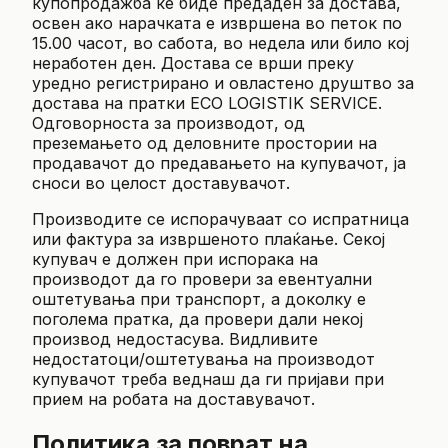
купопродажба ќе биде предаден за достава,
освен ако нарачката е извршена во петок по
15.00 часот, во сабота, во недела или било кој
неработен ден. Достава се врши преку
уредно регистрирано и овластено друштво за
достава на пратки ECO LOGISTIK SERVICE.
Одговорноста за производот, од
преземањето од деловните простории на
продавачот до предавањето на купувачот, ја
сноси во целост доставувачот.
Производите се испорачуваат со испратница
или фактура за извршеното плаќање. Секој
купувач е должен при испорака на
производот да го провери за евентуални
оштетувања при транспорт, а доколку е
поголема пратка, да провери дали некој
производ недостасува. Видливите
недостатоци/оштетувања на производот
купувачот треба веднаш да ги пријави при
прием на робата на доставувачот.
Политика за поврат на