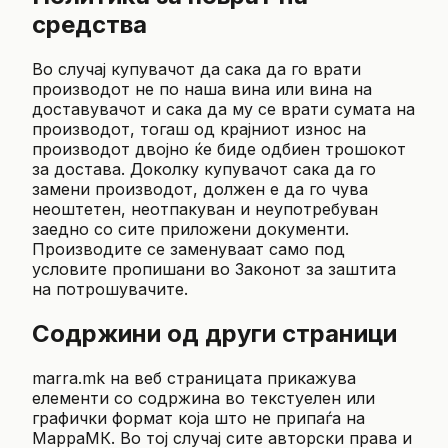
средства
Во случај купувачот да сака да го врати
производот не по наша вина или вина на
доставувачот и сака да му се врати сумата на
производот, тогаш од крајниот износ на
производот двојно ќе биде одбиен трошокот
за достава. Доколку купувачот сака да го
замени производот, должен е да го чува
неоштетен, неотпакуван и неупотребуван
заедно со сите приложени документи.
Производите се заменуваат само под
условите пропишани во Законот за заштита
на потрошувачите.
Содржини од други страници
marra.mk на веб страницата прикажува
елементи со содржина во текстуелен или
графички формат која што не припаѓа на
МарраМК. Во тој случај сите авторски права и