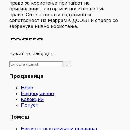
права за користење припаѓаат на
оригиналниот автор или носител на тие
права. Сите останати содржини се
сопственост на МарраМК ДООЕЛ и строго се
забранува нивно користење.
Накит за секој ден.
→
Продавница
Ново
Најпродавано
Колекции
Попуст
Помош
Најчесто поставувани прашања