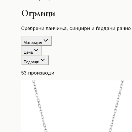
Огрлици
Сребрени ланчиња, синџири и ѓердани рачно 
Материјал
Цена
Подреди
53
производи