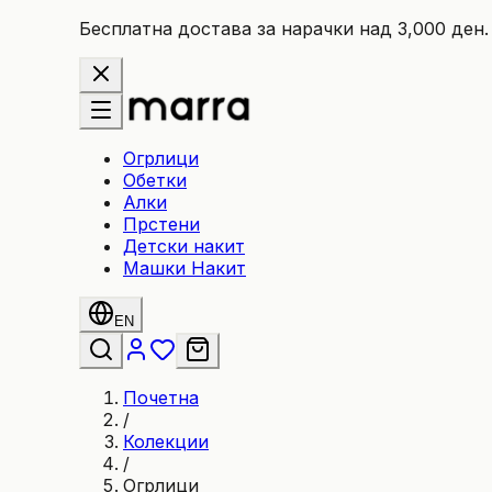
Бесплатна достава за нарачки над 3,000 ден.
Огрлици
Обетки
Алки
Прстени
Детски накит
Машки Накит
EN
Почетна
/
Колекции
/
Огрлици