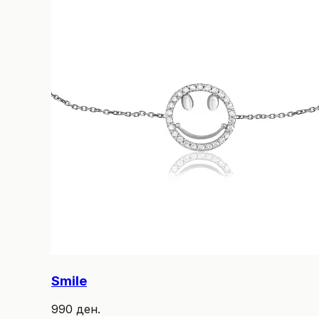
Smile
990 ден.