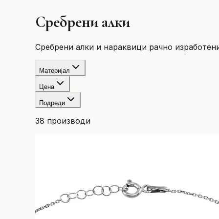
Сребрени алки
Сребрени алки и нараквици рачно изработени 
Материјал
Цена
Подреди
38
производи