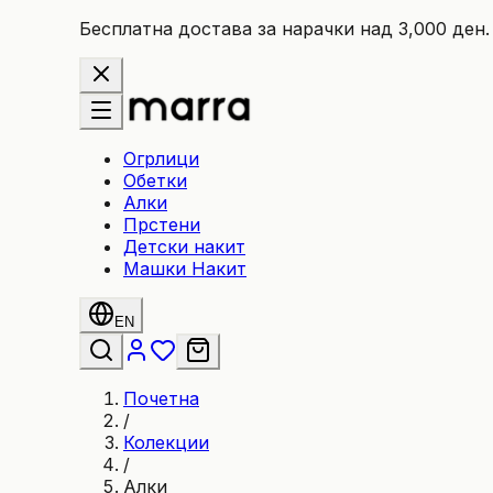
Бесплатна достава за нарачки над 3,000 ден.
Огрлици
Обетки
Алки
Прстени
Детски накит
Машки Накит
EN
Почетна
/
Колекции
/
Алки