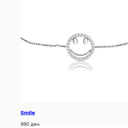
Smile
990 ден.