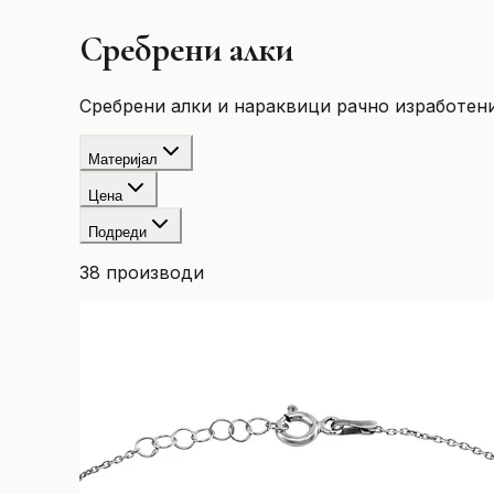
Сребрени алки
Сребрени алки и нараквици рачно изработени 
Материјал
Цена
Подреди
38
производи