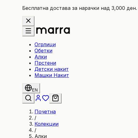
Бесплатна достава за нарачки над 3,000 ден.
Огрлици
Обетки
Алки
Прстени
Детски накит
Машки Накит
EN
Почетна
/
Колекции
/
Алки