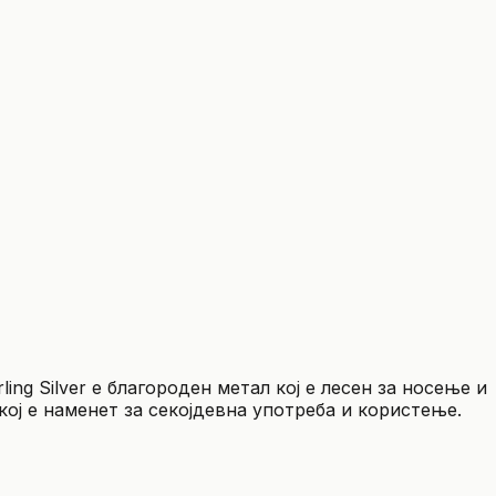
ling Silver е благороден метал кој е лесен за носење и
ој е наменет за секојдевна употреба и користење.