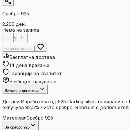
Сребро 925
2.290 ден.
Нема на залиха
1
Нема на залиха
Бесплатна достава
14 дена враќање
Гаранција за квалитет
Безбедно пакување
Детали и димензии
Детали Изработенa од 925 starling silver полирани со 
вклучува 92,5% чисто сребро. Rhodium е дополнителн
Материјал
Сребро 925
За сребро 925