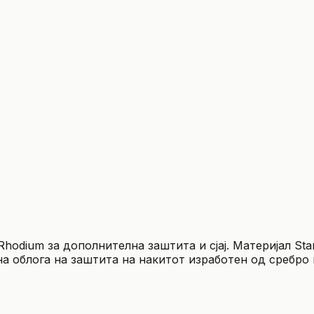
Rhodium за дополнителна заштита и сјај. Материјал Star
а облога на заштита на накитот изработен од сребро к