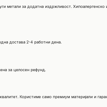
руги метали за додатна издржливост. Хипоалергенско и
рдна достава 2-4 работни дена.
ена за целосен рефунд.
квалитет. Користиме само премиум материјали и гара