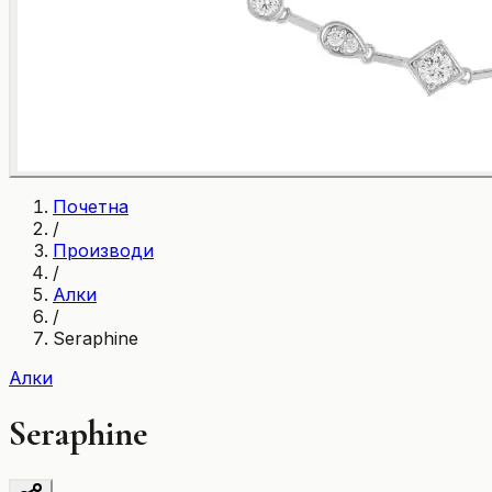
Почетна
/
Производи
/
Алки
/
Seraphine
Алки
Seraphine