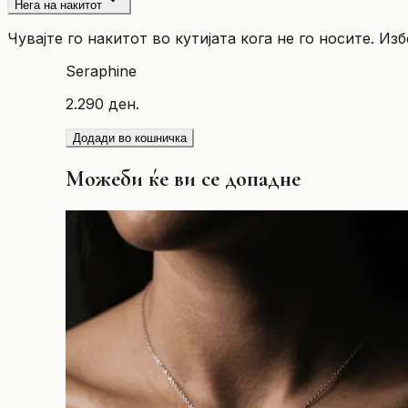
Нега на накитот
Чувајте го накитот во кутијата кога не го носите. Из
Seraphine
2.290 ден.
Додади во кошничка
Можеби ќе ви се допадне