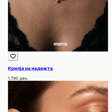
Крилја на надежта
1.790 ден.