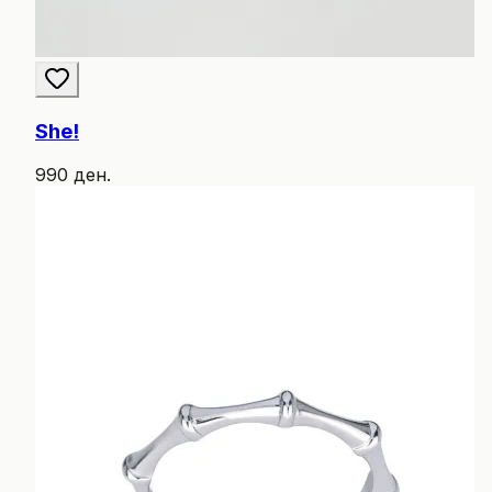
She!
990 ден.