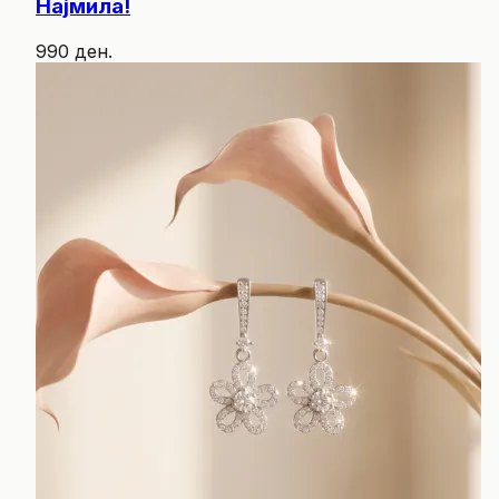
Најмила!
990 ден.