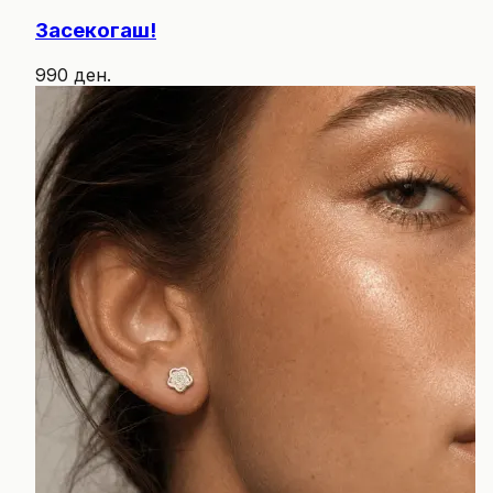
Засекогаш!
990 ден.