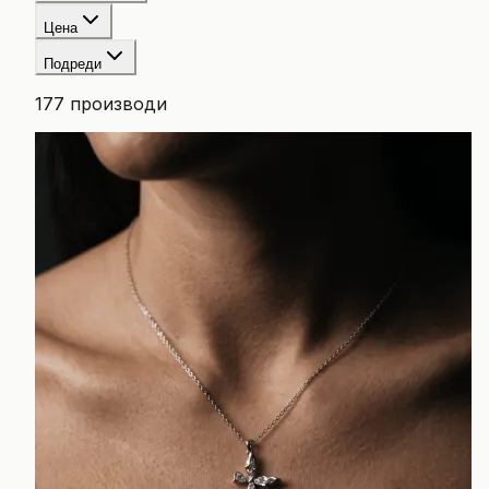
Цена
Подреди
177
производи