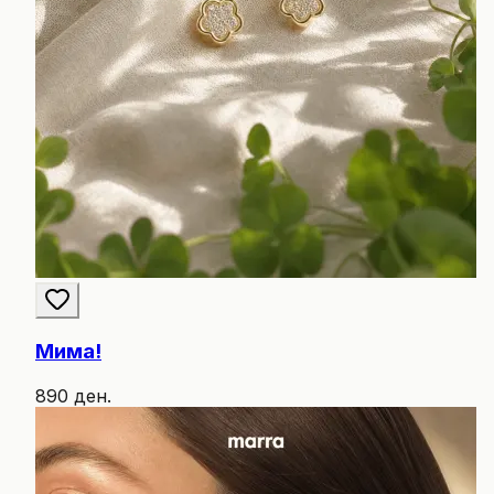
Мима!
890 ден.