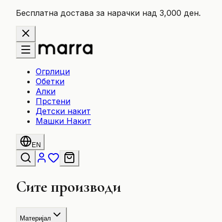
Бесплатна достава за нарачки над 3,000 ден.
Огрлици
Обетки
Алки
Прстени
Детски накит
Машки Накит
EN
Сите производи
Материјал