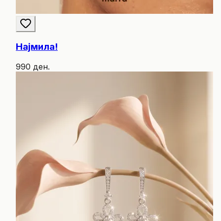
Најмила!
990 ден.