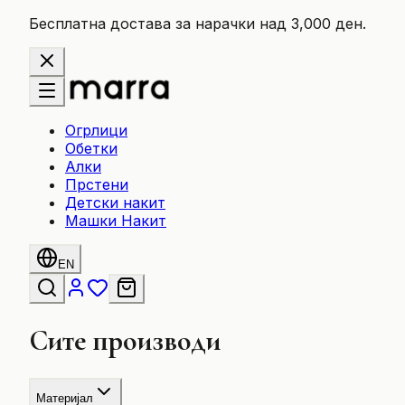
Бесплатна достава за нарачки над 3,000 ден.
Огрлици
Обетки
Алки
Прстени
Детски накит
Машки Накит
EN
Сите производи
Материјал