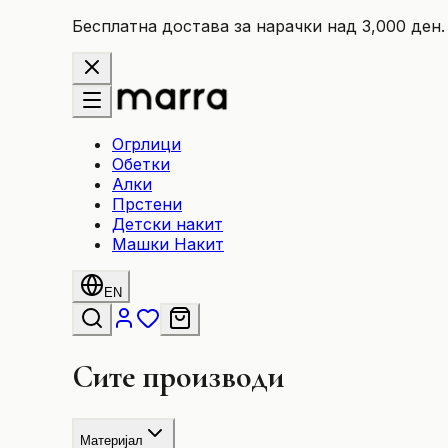
Бесплатна достава за нарачки над 3,000 ден.
Огрлици
Обетки
Алки
Прстени
Детски накит
Машки Накит
EN
Сите производи
Материјал