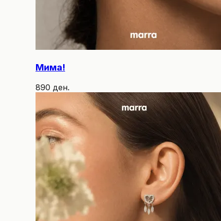
Мима!
890 ден.