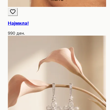
Најмила!
990 ден.