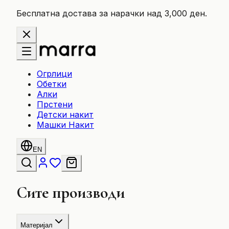
Бесплатна достава за нарачки над 3,000 ден.
Огрлици
Обетки
Алки
Прстени
Детски накит
Машки Накит
EN
Сите производи
Материјал