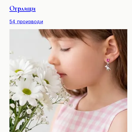
Огрлици
54
производи