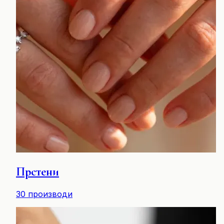
Прстени
30
производи