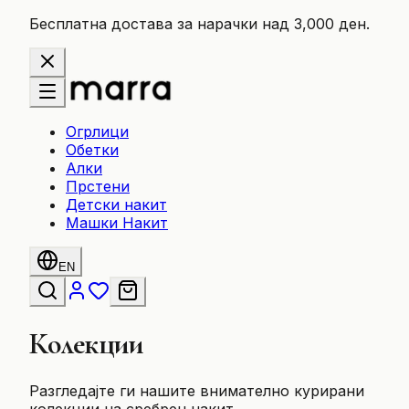
Бесплатна достава за нарачки над 3,000 ден.
Огрлици
Обетки
Алки
Прстени
Детски накит
Машки Накит
EN
Колекции
Разгледајте ги нашите внимателно курирани
колекции на сребрен накит.