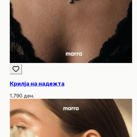
Крилја на надежта
1.790 ден.