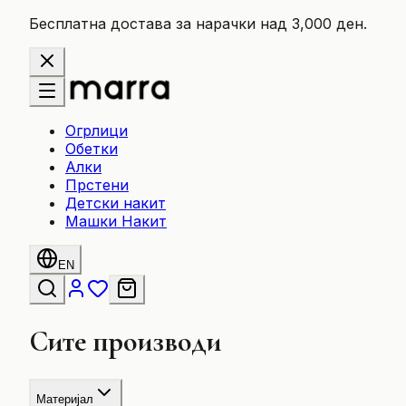
Бесплатна достава за нарачки над 3,000 ден.
Огрлици
Обетки
Алки
Прстени
Детски накит
Машки Накит
EN
Сите производи
Материјал