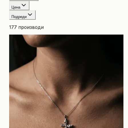
Цена
Подреди
177
производи