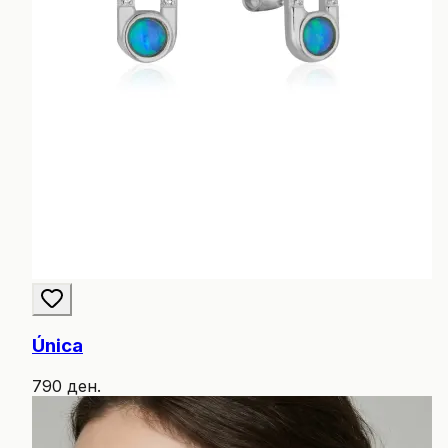
Única
790 ден.