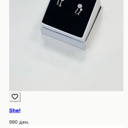
She!
990 ден.