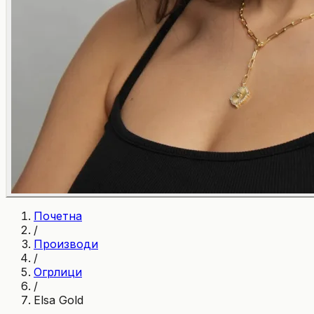
Почетна
/
Производи
/
Огрлици
/
Elsa Gold