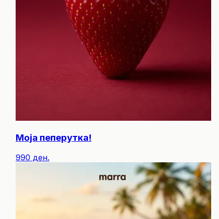
Моја пеперутка!
990 ден.