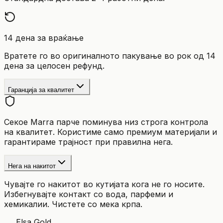
14 дена за враќање
Вратете го во оригиналното пакување во рок од 14
дена за целосен рефунд.
Гаранција за квалитет
Секое Marra парче поминува низ строга контрола
на квалитет. Користиме само премиум материјали и
гарантираме трајност при правилна нега.
Нега на накитот
Чувајте го накитот во кутијата кога не го носите.
Избегнувајте контакт со вода, парфеми и
хемикалии. Чистете со мека крпа.
Elsa Gold