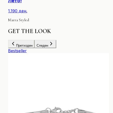
Лето!
1.190 ден.
Marra Styled
GET
THE LOOK
Претходен
Следен
Bestseller