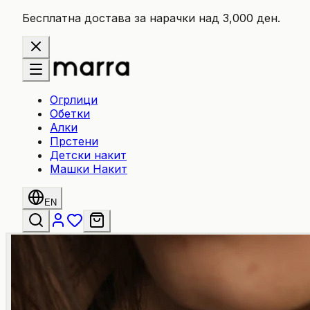
Бесплатна достава за нарачки над 3,000 ден.
Огрлици
Обетки
Алки
Прстени
Детски накит
Машки Накит
EN