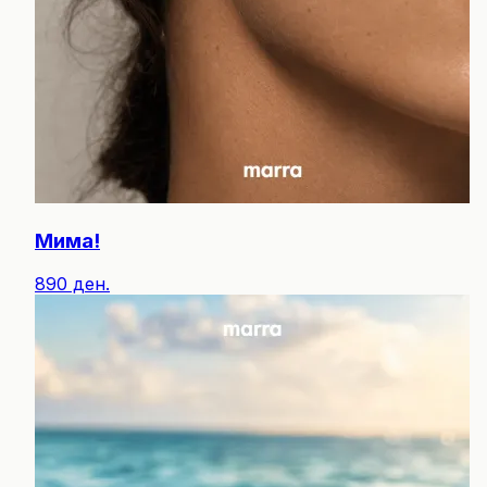
Мима!
890 ден.