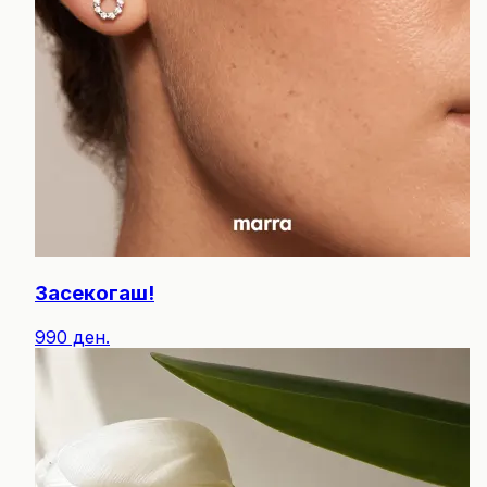
Засекогаш!
990 ден.