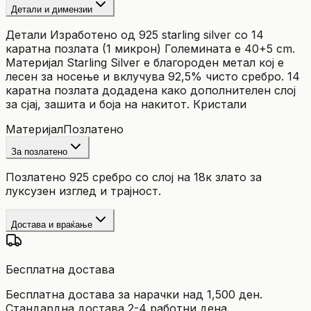
Детали и димензии
Детали Изработено од 925 starling silver со 14
каратна позлата (1 микрон) Големината е 40+5 cm.
Материјал Starling Silver е благороден мeтaл кој е
лесен за носење и вклучува 92,5% чисто сребро. 14
каратна позлата додадена како дополнителен слој
за сјај, зашита и боја на накитот. Кристали
Материјал
Позлатено
За позлатено
Позлатено 925 сребро со слој на 18к злато за
луксузен изглед и трајност.
Достава и враќање
Бесплатна достава
Бесплатна достава за нарачки над 1,500 ден.
Стандардна достава 2-4 работни дена.