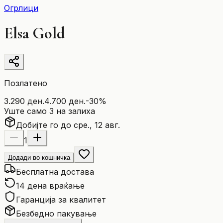
Огрлици
Elsa Gold
Позлатено
3.290 ден.
4.700 ден.
-
30
%
Уште само 3 на залиха
Добијте го до сре., 12 авг.
1
Додади во кошничка
Бесплатна достава
14 дена враќање
Гаранција за квалитет
Безбедно пакување