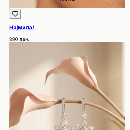
Најмила!
990 ден.