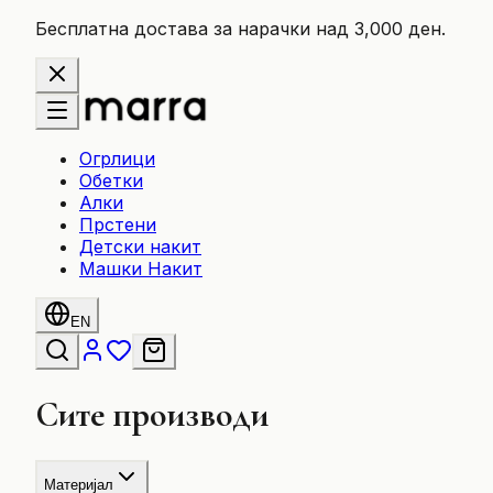
Бесплатна достава за нарачки над 3,000 ден.
Огрлици
Обетки
Алки
Прстени
Детски накит
Машки Накит
EN
Сите производи
Материјал