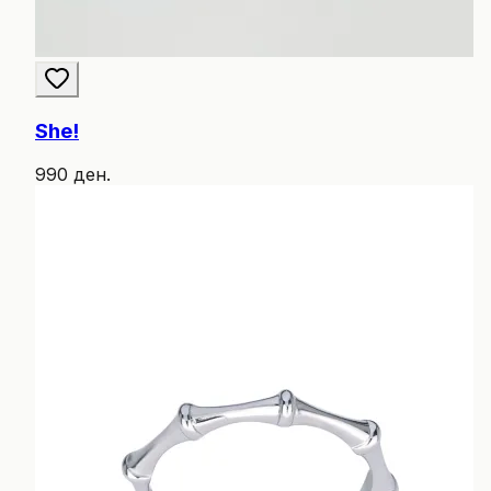
She!
990 ден.