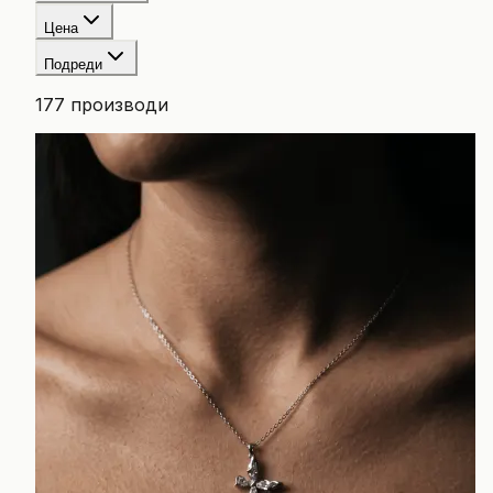
Цена
Подреди
177
производи