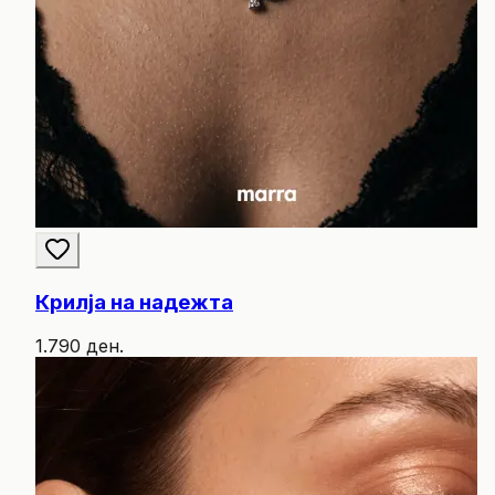
Крилја на надежта
1.790 ден.