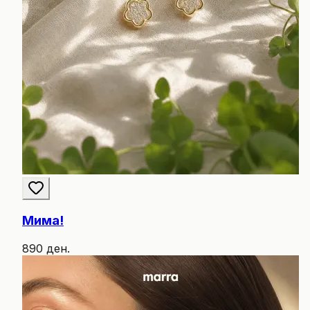
Мима!
890 ден.