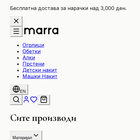
Бесплатна достава за нарачки над 3,000 ден.
Огрлици
Обетки
Алки
Прстени
Детски накит
Машки Накит
EN
Сите производи
Материјал