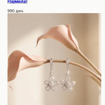
Најмила!
990 ден.