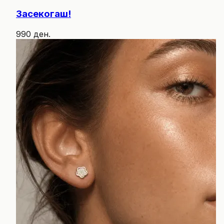
Засекогаш!
990 ден.