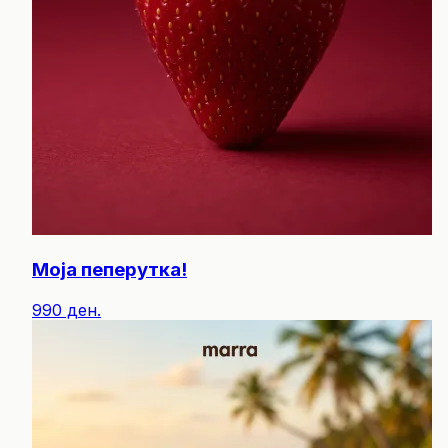
Моја пеперутка!
990 ден.