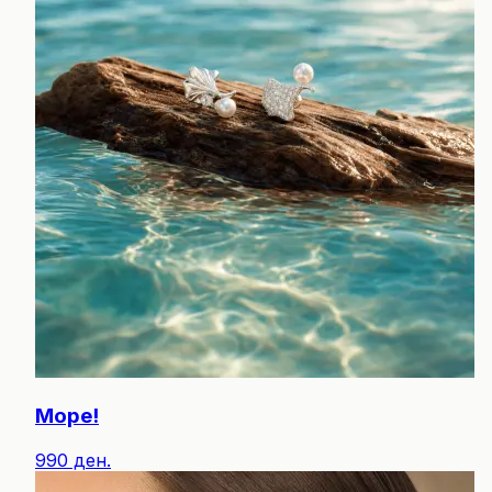
Море!
990 ден.