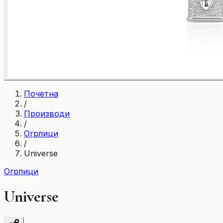
Почетна
/
Производи
/
Огрлици
/
Universe
Огрлици
Universe