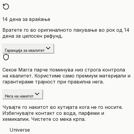
14 дена за враќање
Вратете го во оригиналното пакување во рок од 14
дена за целосен рефунд.
Гаранција за квалитет
Секое Marra парче поминува низ строга контрола
на квалитет. Користиме само премиум материјали и
гарантираме трајност при правилна нега.
Нега на накитот
Чувајте го накитот во кутијата кога не го носите.
Избегнувајте контакт со вода, парфеми и
хемикалии. Чистете со мека крпа.
Universe