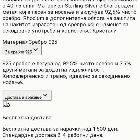
е 40 +5 cmm. Материјал Sterling Silver е благороден
метал кој е лесен за носење и вклучува 92,5% чисто
сребро. Rhodium е дополнителна облога на заштита
на накитот изработен од сребро кој е наменет за
секојдевна употреба и користење. Кристали
Материјал
Сребро 925
За сребро 925
925 сребро е легура од 92.5% чисто сребро и 7.5%
други метали за додатна издржливост.
Хипоалергенско и трајно, идеално за секојдневно
носење.
Достава и враќање
Бесплатна достава
Бесплатна достава за нарачки над 1,500 ден.
Стандардна достава 2-4 работни дена.