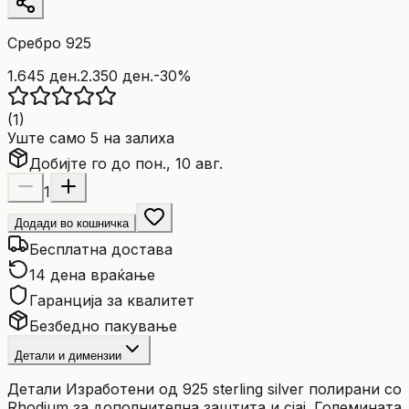
Сребро 925
1.645 ден.
2.350 ден.
-
30
%
(
1
)
Уште само 5 на залиха
Добијте го до пон., 10 авг.
1
Додади во кошничка
Бесплатна достава
14 дена враќање
Гаранција за квалитет
Безбедно пакување
Детали и димензии
Детали Изработени од 925 sterling silver полирани со
Rhodium за дополнителна заштита и сјај. Големината