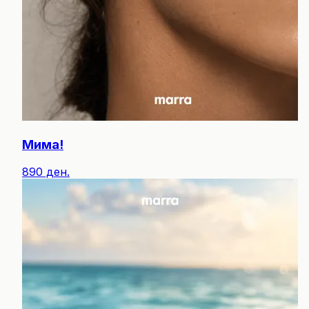
Мима!
890 ден.