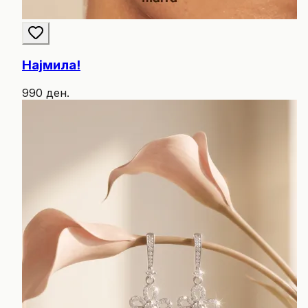
Најмила!
990 ден.