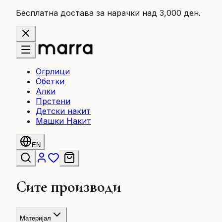
Бесплатна достава за нарачки над 3,000 ден.
Огрлици
Обетки
Алки
Прстени
Детски накит
Машки Накит
EN
Сите производи
Материјал