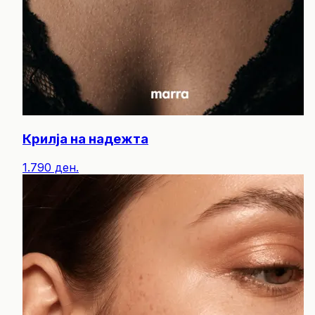
Крилја на надежта
1.790 ден.