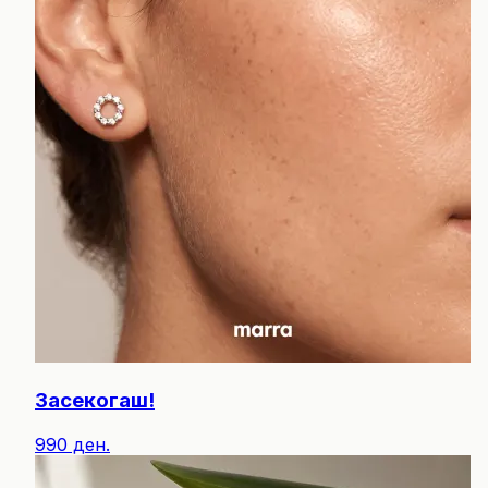
Засекогаш!
990 ден.