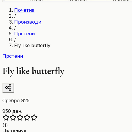
Почетна
/
Производи
/
Прстени
/
Fly like butterfly
Прстени
Fly like butterfly
Сребро 925
950 ден.
(
1
)
На залиха