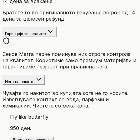
14 дена за враќање
Вратете го во оригиналното пакување во рок од 14
дена за целосен рефунд.
Гаранција за квалитет
Секое Marra парче поминува низ строга контрола
на квалитет. Користиме само премиум материјали и
гарантираме трајност при правилна нега.
Нега на накитот
Чувајте го накитот во кутијата кога не го носите.
Избегнувајте контакт со вода, парфеми и
хемикалии. Чистете со мека крпа.
Fly like butterfly
950 ден.
Додади во кошничка