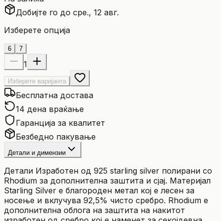
Добијте го до сре., 12 авг.
Изберете опција
6
7
1
Изберете варијанта
Бесплатна достава
14 дена враќање
Гаранција за квалитет
Безбедно пакување
Детали и димензии
Детали Изработен од 925 starling silver полирани со
Rhodium за дополнителна заштита и сјај. Материјал
Starling Silver е благороден метал кој е лесен за
носење и вклучува 92,5% чисто сребро. Rhodium е
дополнителна облога на заштита на накитот
изработен од сребро кој е наменет за секојдевна