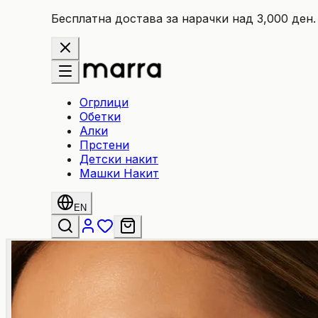
Бесплатна достава за нарачки над 3,000 ден.
Огрлици
Обетки
Алки
Прстени
Детски накит
Машки Накит
EN